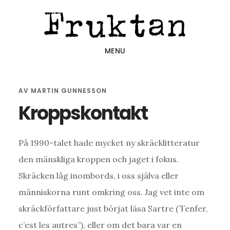
Hoppa
Hoppa
Hoppa
till
till
till
huvudinnehåll
det
sidfot
MENU
primära
sidofältet
AV
MARTIN GUNNESSON
Kroppskontakt
På 1990-talet hade mycket ny skräcklitteratur
den mänskliga kroppen och jaget i fokus.
Skräcken låg inombords, i oss själva eller
människorna runt omkring oss. Jag vet inte om
skräckförfattare just börjat läsa Sartre (”l’enfer,
c’est les autres”), eller om det bara var en