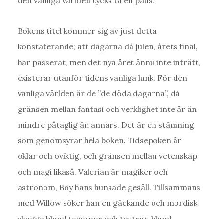
den vanliga världen tycks ta en paus.
Bokens titel kommer sig av just detta
konstaterande; att dagarna då julen, årets final,
har passerat, men det nya året ännu inte inträtt,
existerar utanför tidens vanliga lunk. För den
vanliga världen är de ”de döda dagarna”, då
gränsen mellan fantasi och verklighet inte är än
mindre påtaglig än annars. Det är en stämning
som genomsyrar hela boken. Tidsepoken är
oklar och oviktig, och gränsen mellan vetenskap
och magi likaså. Valerian är magiker och
astronom, Boy hans hunsade gesäll. Tillsammans
med Willow söker han en gäckande och mordisk
skugga bland tavernor och teatrar, bland