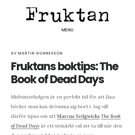
Hoppa
Hoppa
Hoppa
till
till
till
huvudinnehåll
det
sidfot
MENU
primära
sidofältet
AV
MARTIN GUNNESSON
Fruktans boktips: The
Book of Dead Days
Midvinterhelgen är en perfekt tid för att läsa
böcker man kan drömma sig bort i. Jag vill
därför tipsa om att
Marcus Sedgwicks
The Book
of Dead Days
är ett utmärkt val att ta till när den