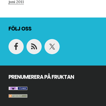
juni 2011
Footer
FÖLJ OSS
PRENUMERERA PÅ FRUKTAN