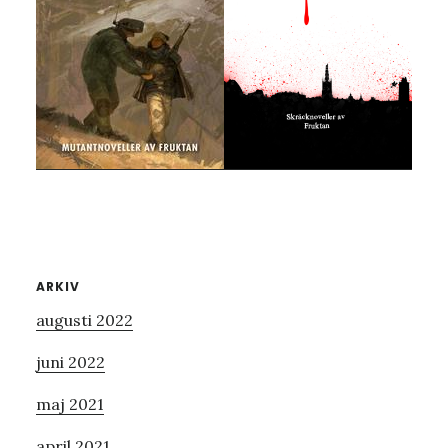
Primärt
ARKIV
augusti 2022
sidofält
juni 2022
maj 2021
april 2021