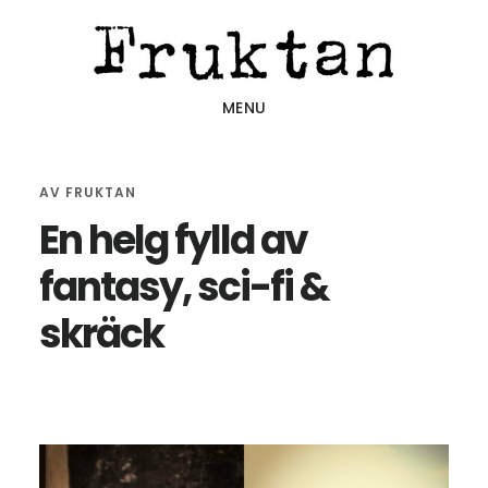
Hoppa
Hoppa
Hoppa
till
till
till
huvudinnehåll
det
sidfot
MENU
primära
sidofältet
AV
FRUKTAN
En helg fylld av
fantasy, sci-fi &
skräck