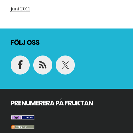
juni 2011
Footer
FÖLJ OSS
PRENUMERERA PÅ FRUKTAN