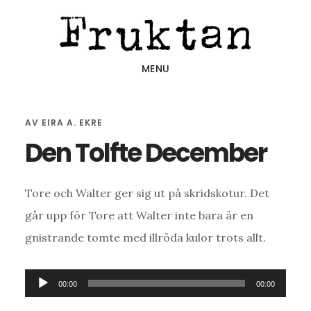
Hoppa
Hoppa
Hoppa
till
till
till
huvudinnehåll
det
sidfot
MENU
primära
sidofältet
AV
EIRA A. EKRE
Den Tolfte December
Tore och Walter ger sig ut på skridskotur. Det
går upp för Tore att Walter inte bara är en
gnistrande tomte med illröda kulor trots allt.
Ljudspelare
00:00
00:00