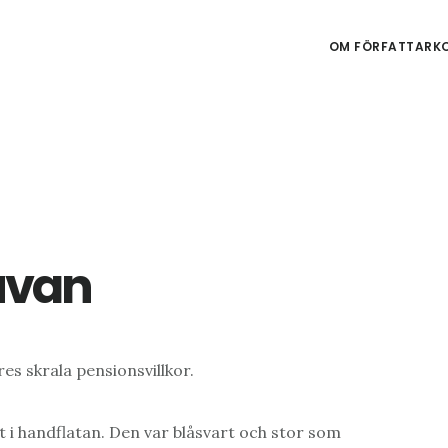
OM FÖRFATTARKO
uvan
es skrala pensionsvillkor.
t i handflatan. Den var blåsvart och stor som