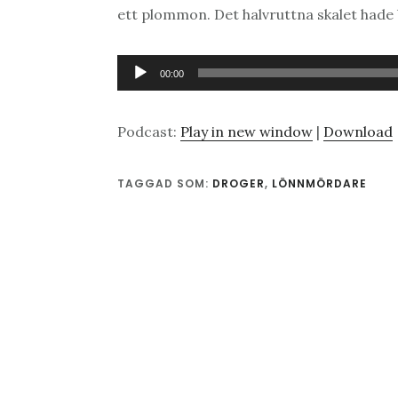
ett plommon. Det halvruttna skalet hade 
Ljudspelare
00:00
Podcast:
Play in new window
|
Download
TAGGAD SOM:
DROGER
,
LÖNNMÖRDARE