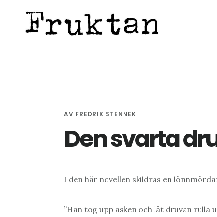
Hoppa
Hoppa
Hoppa
till
till
till
huvudinnehåll
det
sidfot
primära
sidofältet
AV
FREDRIK STENNEK
Den svarta dr
I den här novellen skildras en lönnmördar
”Han tog upp asken och lät druvan rulla u