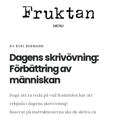
Hoppa
Hoppa
Hoppa
till
till
till
huvudinnehåll
det
sidfot
MENU
primära
sidofältet
AV
BOEL BERMANN
Dagens skrivövning:
Förbättring av
människan
Dags att ta reda på vad framtiden har att
erbjuda i dagens skrivövning!
Baserat på instruktionerna ska du skriva en