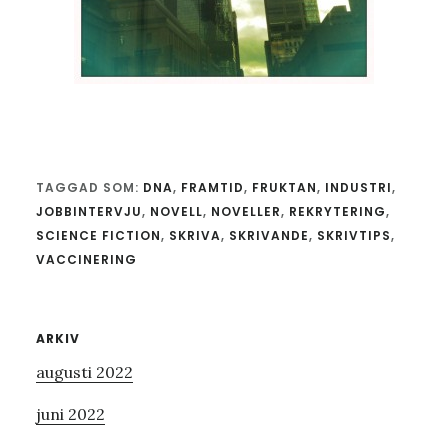
TAGGAD SOM:
DNA
,
FRAMTID
,
FRUKTAN
,
INDUSTRI
,
JOBBINTERVJU
,
NOVELL
,
NOVELLER
,
REKRYTERING
,
SCIENCE FICTION
,
SKRIVA
,
SKRIVANDE
,
SKRIVTIPS
,
VACCINERING
Primärt
ARKIV
augusti 2022
sidofält
juni 2022