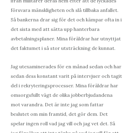
ifrån militärer deras hem efter att de lyckades
försvara mänskligheten och slå tillbaka anfallet.
Så bankerna drar sig för det och kämpar ofta in i
det sista med att sätta upp hanterbara
avbetalningsplaner. Mina föräldrar har utnyttjat
det faktumet i så stor utsträckning de kunnat.
Jag utexaminerades för en månad sedan och har
sedan dess konstant varit på intervjuer och tagit
del i rekryteringsprocesser. Mina föräldrar har
omsorgsfullt vägt de olika jobberbjudandena
mot varandra. Det är inte jag som fattar
beslutet om min framtid, det gör dem. Det
spelar ingen roll vad jag vill och jag vet det. Så
jag försöker att inte tänka på vad jag vill för att