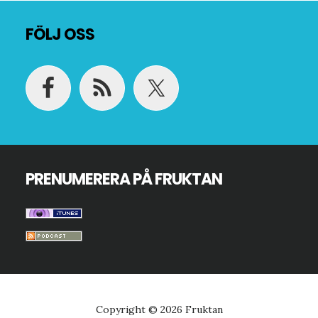
Footer
FÖLJ OSS
PRENUMERERA PÅ FRUKTAN
Copyright © 2026 Fruktan