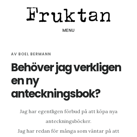
Hoppa
Hoppa
Hoppa
till
till
till
huvudinnehåll
det
sidfot
MENU
primära
sidofältet
AV
BOEL BERMANN
Behöver jag verkligen
en ny
anteckningsbok?
Jag har egentligen förbud på att köpa nya
anteckningsböcker.
Jag har redan för många som väntar på att