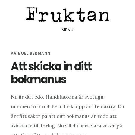
Hoppa
Hoppa
Hoppa
till
till
till
huvudinnehåll
det
sidfot
MENU
primära
sidofältet
AV
BOEL BERMANN
Att skicka in ditt
bokmanus
Nu är du redo. Handflatorna är svettiga,
munnen torr och hela din kropp är lite darrig. Du
är rätt säker på att ditt bokmanus är redo att
skickas in till förlag. Nu vill du bara vara säker på