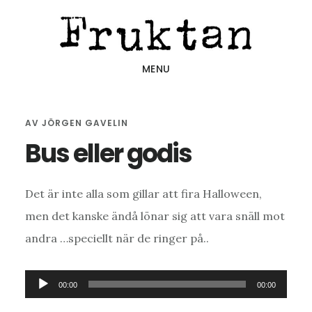
Hoppa
Hoppa
Hoppa
till
till
till
huvudinnehåll
det
sidfot
MENU
primära
sidofältet
AV
JÖRGEN GAVELIN
Bus eller godis
Det är inte alla som gillar att fira Halloween,
men det kanske ändå lönar sig att vara snäll mot
andra …speciellt när de ringer på..
Ljudspelare
00:00
00:00