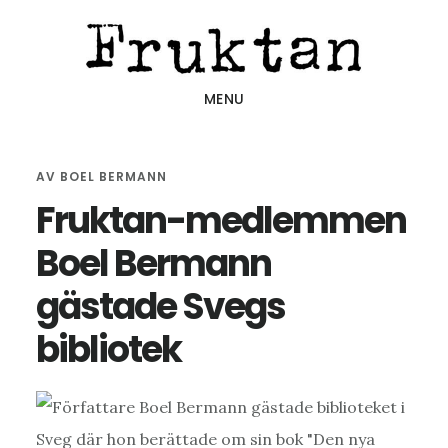
Hoppa
Hoppa
Hoppa
till
till
till
huvudinnehåll
det
sidfot
MENU
primära
sidofältet
AV
BOEL BERMANN
Fruktan-medlemmen
Boel Bermann
gästade Svegs
bibliotek