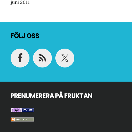
juni 2011
Footer
FÖLJ OSS
PRENUMERERA PÅ FRUKTAN