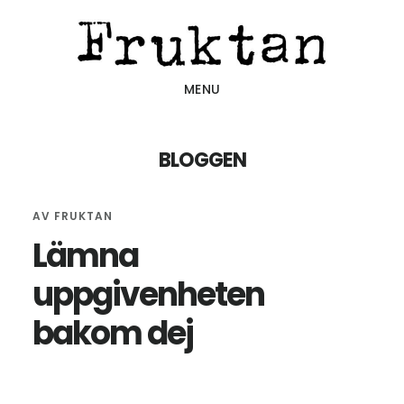
Hoppa
Hoppa
till
till
huvudinnehåll
sidfot
MENU
BLOGGEN
AV
FRUKTAN
Lämna
uppgivenheten
bakom dej